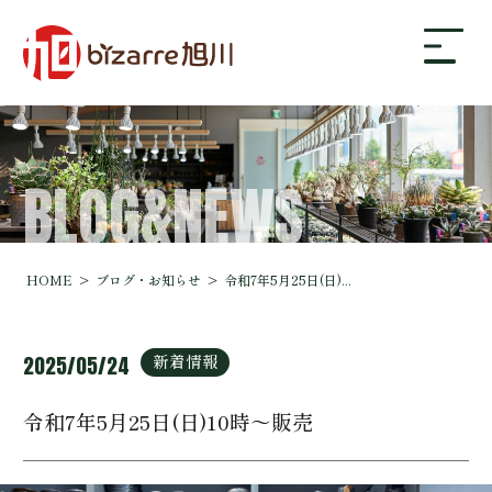
BLOG&NEWS
bizarre旭川について
ギャラリー
HOME
ブログ・お知らせ
令和7年5月25日(日)...
店舗案内・アクセス
新着情報
2025/05/24
令和7年5月25日(日)10時～販売
ブログ・お知らせ