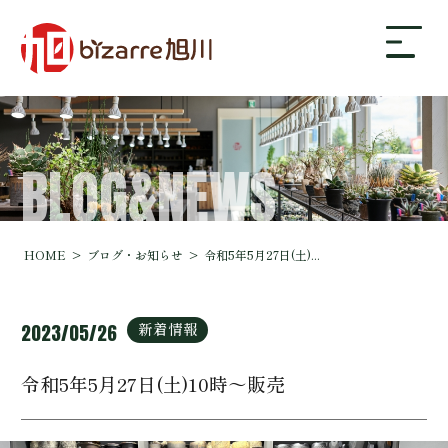
BLOG&NEWS
bizarre旭川について
ギャラリー
HOME
ブログ・お知らせ
令和5年5月27日(土)...
店舗案内・アクセス
新着情報
2023/05/26
令和5年5月27日(土)10時～販売
ブログ・お知らせ