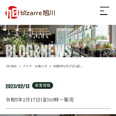
BLOG&NEWS
bizarre旭川について
ギャラリー
HOME
ブログ・お知らせ
令和5年2月17日(金)...
店舗案内・アクセス
新着情報
2023/02/13
令和5年2月17日(金)10時～販売
ブログ・お知らせ