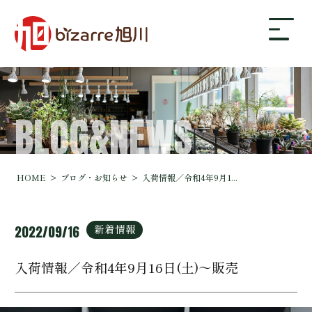
BLOG&NEWS
bizarre旭川について
ギャラリー
HOME
ブログ・お知らせ
入荷情報／令和4年9月1...
店舗案内・アクセス
新着情報
2022/09/16
入荷情報／令和4年9月16日(土)～販売
ブログ・お知らせ