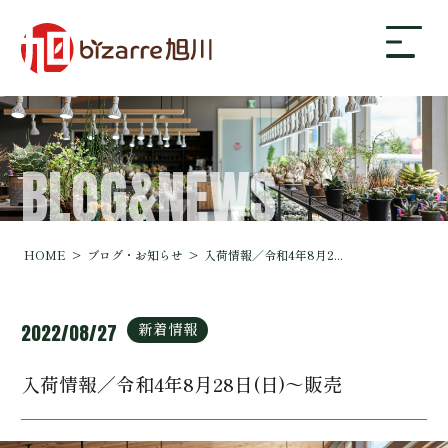
BLOG&NEWS
bizarre旭川について
ギャラリー
HOME
ブログ・お知らせ
入荷情報／令和4年8月2...
店舗案内・アクセス
新着情報
2022/08/27
入荷情報／令和4年8月28日(日)～販売
ブログ・お知らせ