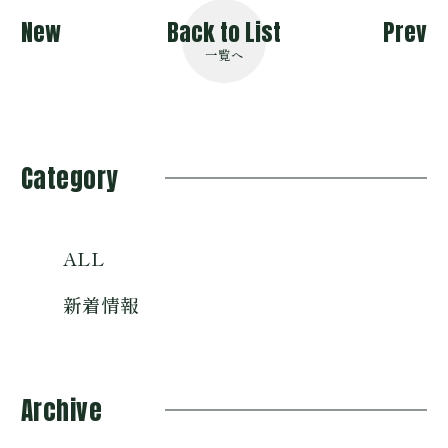
New
Back to List
Prev
一覧へ
Category
ALL
新着情報
Archive